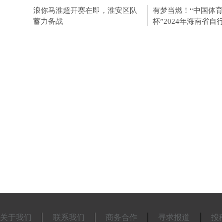
浪你马淮超开赛在即，淮安区队
淮安成功举办第四届
有梦当燃！“中国体
蓄力备战
会211个签约项目 总
杯”2024年海南省自
关于我们
联系我们
商务合作
寻求报道
投