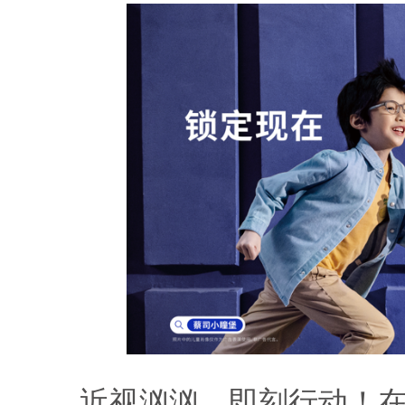
近视汹汹，即刻行动！