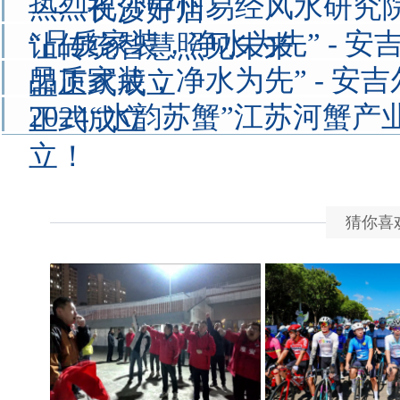
热烈祝贺中州易经风水研究
——长沙好店
“品质家装，净水为先” - 
让传统智慧照见未来
品质家装，净水为先” - 安
盟正式成立
2024“水韵苏蟹”江苏河蟹
正式成立
立！
猜你喜