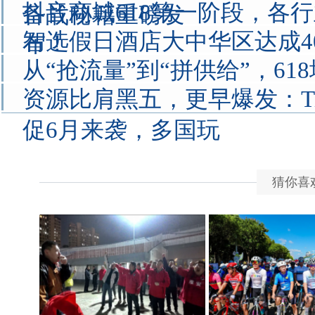
抖音商城618第一阶段，各
备战秘籍重磅发
智选假日酒店大中华区达成4
布！
从“抢流量”到“拼供给”，61
资源比肩黑五，更早爆发：TikT
促6月来袭，多国玩
猜你喜