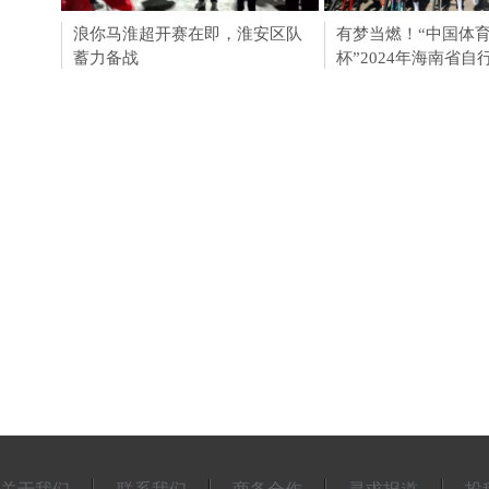
浪你马淮超开赛在即，淮安区队
淮安成功举办第四届
有梦当燃！“中国体
蓄力备战
会211个签约项目 总
杯”2024年海南省自