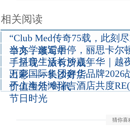
相关阅读
“Club Med传奇75载，此
当文学邂逅居停，丽思卡尔
举办，续写中
「抖音生活长沙嘉年华｜越夜
手呈现「旅有所成」
万豪国际集团奢华品牌2026
出彩——长沙好店
于上海外滩瑞吉酒店共度RE(M
价值生活”时代
节日时光
猜你喜