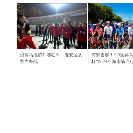
浪你马淮超开赛在即，淮安区队
淮安成功举办第四届
有梦当燃！“中国体
蓄力备战
会211个签约项目 总
杯”2024年海南省自